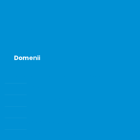
About
News
Announcements
Contact
Dom
enii
SENZORI DE GAZE SI GAZE DE CALIBRARE
POMPE DE VID
ECHIPAMENTE DE LABORATOR
INSTRUMENTE DE LABORATOR
CONSUMABILE SI ACCESORII
Water Quality Instrumentation