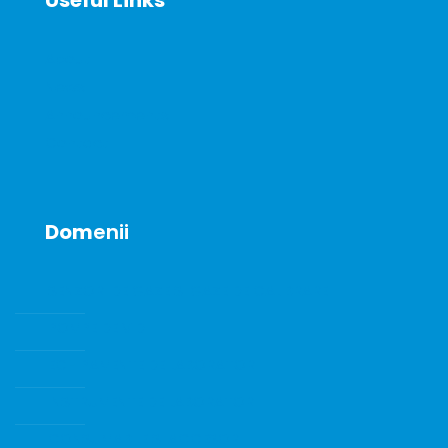
About
News
Announcements
Contact
Dom
enii
SENZORI DE GAZE SI GAZE DE CALIBRARE
POMPE DE VID
ECHIPAMENTE DE LABORATOR
INSTRUMENTE DE LABORATOR
CONSUMABILE SI ACCESORII