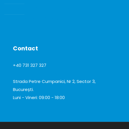
Water Quality Instrumentation
CONSUMABILE DE LABORATOR
Contact
+40 731 327 327
office@total-biotek.ro
Strada Petre Cumpanici, Nr 2, Sector 3,
București.
Luni - Vineri: 09:00 - 18:00