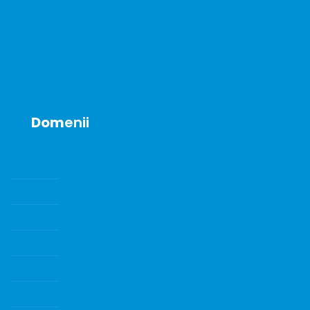
About
News
Announcements
Contact
Dom
enii
SENZORI DE GAZE SI GAZE DE CALIBRARE
POMPE DE VID
ECHIPAMENTE DE LABORATOR
INSTRUMENTE DE LABORATOR
CONSUMABILE SI ACCESORII
Water Quality Instrumentation