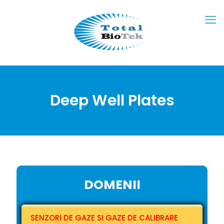
Deep Well Plates
DOMENII
SENZORI DE GAZE SI GAZE DE CALIBRARE