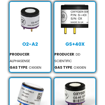
O2-A2
GS+40X
PRODUCER
:
PRODUCER
: DD
ALPHASENSE
SCIENTIFIC
GAS TYPE
: OXIGEN
GAS TYPE
: OXIGEN