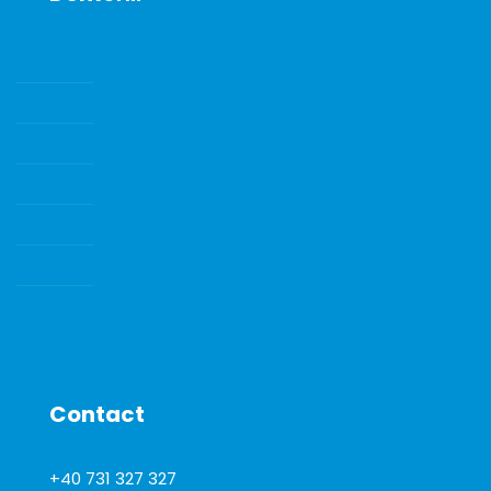
SENZORI DE GAZE SI GAZE DE CALIBRARE
POMPE DE VID
ECHIPAMENTE DE LABORATOR
INSTRUMENTE DE LABORATOR
CONSUMABILE SI ACCESORII
Water Quality Instrumentation
CONSUMABILE DE LABORATOR
Contact
+40 731 327 327