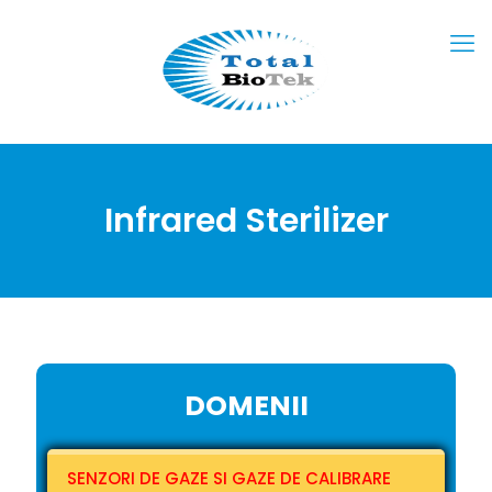
Infrared Sterilizer
DOMENII
SENZORI DE GAZE SI GAZE DE CALIBRARE