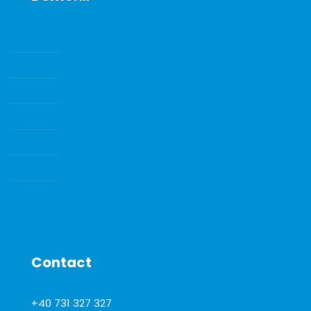
SENZORI DE GAZE SI GAZE DE CALIBRARE
POMPE DE VID
ECHIPAMENTE DE LABORATOR
INSTRUMENTE DE LABORATOR
CONSUMABILE SI ACCESORII
Water Quality Instrumentation
CONSUMABILE DE LABORATOR
Contact
+40 731 327 327