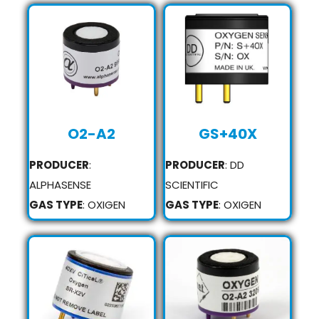
O2-A2
GS+40X
PRODUCER
:
PRODUCER
: DD
ALPHASENSE
SCIENTIFIC
GAS TYPE
: OXIGEN
GAS TYPE
: OXIGEN