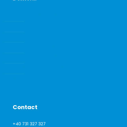
SENZORI DE GAZE SI GAZE DE CALIBRARE
POMPE DE VID
ECHIPAMENTE DE LABORATOR
INSTRUMENTE DE LABORATOR
CONSUMABILE SI ACCESORII
Water Quality Instrumentation
CONSUMABILE DE LABORATOR
Contact
+40 731 327 327