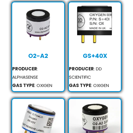
O2-A2
GS+40X
PRODUCER
:
PRODUCER
: DD
ALPHASENSE
SCIENTIFIC
GAS TYPE
: OXIGEN
GAS TYPE
: OXIGEN