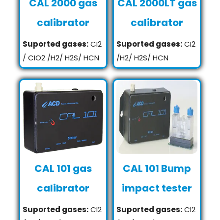
CAL 2000 gas
CAL 2000LT gas
calibrator
calibrator
Suported gases:
CI2
Suported gases:
CI2
/ CIO2 /H2/ H2S/ HCN
/H2/ H2S/ HCN
CAL 101 gas
CAL 101 Bump
calibrator
impact tester
Suported gases:
CI2
Suported gases:
CI2