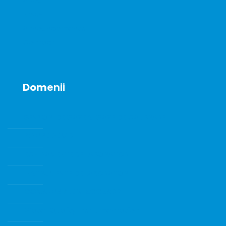
News
Announcements
Contact
Dom
enii
SENZORI DE GAZE SI GAZE DE CALIBRARE
POMPE DE VID
ECHIPAMENTE DE LABORATOR
INSTRUMENTE DE LABORATOR
CONSUMABILE SI ACCESORII
Water Quality Instrumentation