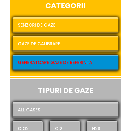
CATEGORII
SENZORI DE GAZE
GAZE DE CALIBRARE
GENERATOARE GAZE DE REFERINTA
TIPURI DE GAZE
ALL GASES
CIO2
CI2
H2S