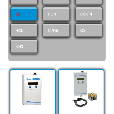
H2
HCN
C6H14
HCL
C7H8
O3
NH3