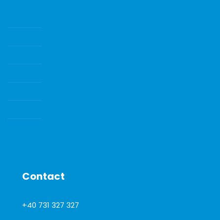
SENZORI DE GAZE SI GAZE DE CALIBRARE
POMPE DE VID
ECHIPAMENTE DE LABORATOR
INSTRUMENTE DE LABORATOR
CONSUMABILE SI ACCESORII
Water Quality Instrumentation
CONSUMABILE DE LABORATOR
Contact
+40 731 327 327
office@total-biotek.ro